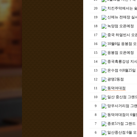
치킨주막에서는 숯
20
신메뉴 전매장 실
19
녹양점 오픈예정
18
중국 하얼빈시 오
17
10월6일 응봉점 
16
응봉점 오픈예정
15
중국흑룡강성 지사
14
온수점 이8월25일
13
광명2동점
12
동덕여대점
11
일산 중산점 그랜드
10
망우사거리점 그
9
동덕여대점이 6월
8
종로5가점 그랜드
7
일산중산점 6월 오
6