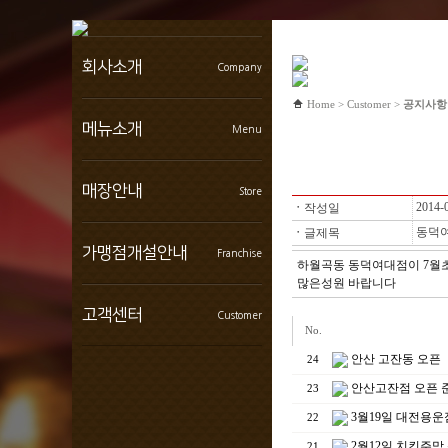
회사소개
Company
Home > Customer >
공지사항
인사말
메뉴소개
Menu
연혁
BI소개
브랜드컨셉
치킨특선
매장안내
Store
찾아오시는길
순살치킨
2014-
ㆍ
작성일
치킨콤보
동덕
ㆍ
글제목
볶음 탕요리
매장찾기
가맹점개설안내
Franchise
샐러드 마른안주
인테리어
하월곡동 동덕여대점이 7월
주류
가맹점 성공사례
많은성원 바랍니다
개설절차
고객센터
Customer
창엊조건
No.
개설비용
안산 고잔동 오픈
24
치킨주막의 성공요소
공지사항
시스템경쟁력
보도자료
안산고잔점 오픈 
23
창업상담
수상내역
3월19일 대전용운
22
2월12일 치킨주막 
21