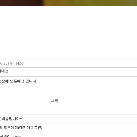
06-25 (수) 14:58
여대점
초순에 오픈예정 입니다
제목
준비중입니다~
점 오픈예정(대전대학교)앞
신월점 open~