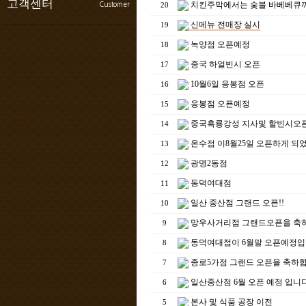
고객센터
치킨주막에서는 숯불 바베베큐까
Customer
20
창엊조건
개설비용
신메뉴 전매장 실시
19
치킨주막의 성공요소
공지사항
녹양점 오픈예정
18
시스템경쟁력
보도자료
중국 하얼빈시 오픈
창업상담
17
수상내역
10월6일 응봉점 오픈
16
응봉점 오픈예정
15
중국흑룡강성 지사및 할빈시오
14
온수점 이8월25일 오픈하게 되
13
광명2동점
12
동덕여대점
11
일산 중산점 그랜드 오픈!!
10
망우사거리점 그랜드오픈을 축
9
동덕여대점이 6월말 오픈예정
8
종로5가점 그랜드 오픈을 축하
7
일산중산점 6월 오픈 예정 입니
6
본사 및 식품 공장 이전
5