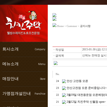
Home > Customer >
공지사항
회사소개
2015-01-30 (금) 12:1
Company
ㆍ
작성일
신메뉴 전매장 실시
ㆍ
글제목
인사말
메뉴소개
Menu
연혁
BI소개
No.
브랜드컨셉
치킨특선
매장안내
Store
찾아오시는길
안산 고잔동 오픈
순살치킨
24
치킨콤보
안산고잔점 오픈 준비중입니다~
23
볶음 탕요리
매장찾기
가맹점개설안내
Franchise
3월19일 대전용운점 오픈예정(
22
샐러드 마른안주
인테리어
주류
가맹점 성공사례
2월12일 치킨주막 신월점 open~
21
개설절차